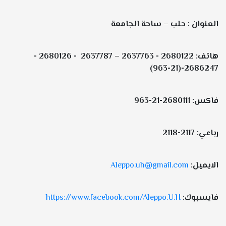
العنوان : حلب – ساحة الجامعة
هاتف: 2680122 - 2637763 – 2637787 - 2680126 -
2686247-(21-963)
فاكس: 2680111-21-963
رباعي: 2117-2118
الايميل:
Aleppo.uh@gmail.com
فايسبوك:
https://www.facebook.com/Aleppo.U.H